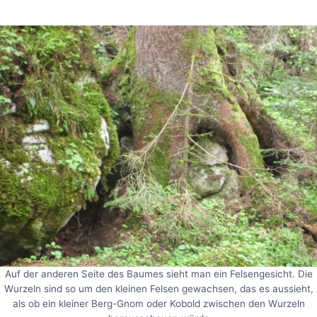
Auf der anderen Seite des Baumes sieht man ein Felsengesicht. Die
Wurzeln sind so um den kleinen Felsen gewachsen, das es aussieht,
als ob ein kleiner Berg-Gnom oder Kobold zwischen den Wurzeln