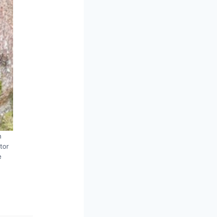
n
tor
e