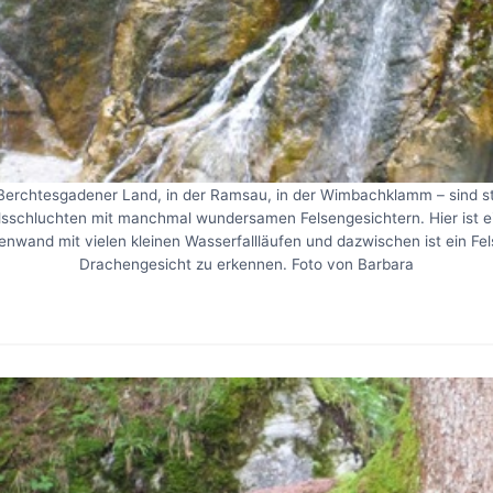
Berchtesgadener Land, in der Ramsau, in der Wimbachklamm – sind st
lsschluchten mit manchmal wundersamen Felsengesichtern. Hier ist e
enwand mit vielen kleinen Wasserfallläufen und dazwischen ist ein Fe
Drachengesicht zu erkennen. Foto von Barbara