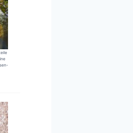
eile
ine
lsen-